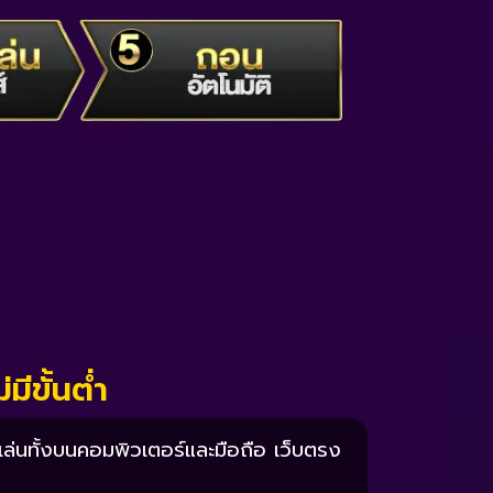
มีขั้นต่ำ
ล่นทั้งบนคอมพิวเตอร์และมือถือ เว็บตรง