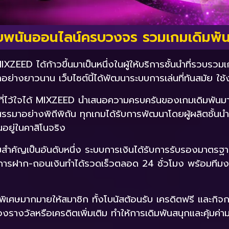
บพนันออนไลน์ครบวงจร รวมเกมเดิมพันร
IXZEED ได้ก้าวขึ้นมาเป็นหนึ่งในผู้ให้บริการชั้นนำที่รวบรว
่างยาวนาน เว็บไซต์นี้ได้พัฒนาระบบการเล่นที่ทันสมัย ใช้
ี่ไว้ใจได้ MIXZEED นำเสนอความครบครันของเกมเดิมพันมาก
ดสรรมาอย่างพิถีพิถัน ทุกเกมได้รับการพัฒนาโดยผู้ผลิตชั
นอยู่ในคาสิโนจริง
ามสำคัญเป็นอันดับหนึ่ง ระบบการเงินได้รับการรับรองมาต
การฝาก-ถอนเงินทำได้รวดเร็วตลอด 24 ชั่วโมง พร้อมทีมง
ิเศษมากมายให้สมาชิก ทั้งโบนัสต้อนรับ เครดิตฟรี และกิ
งวัลหรือเครดิตเพิ่มเติม ทำให้การเดิมพันสนุกและคุ้มค่ามา