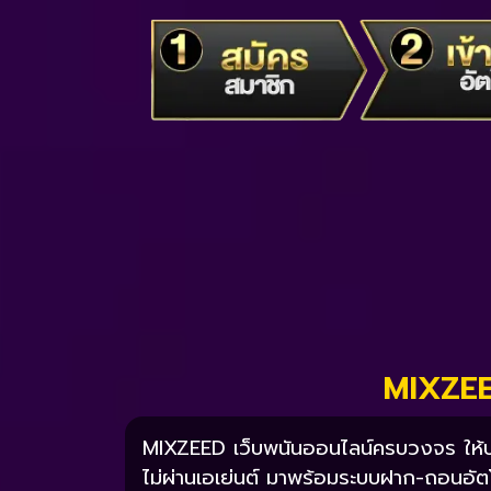
MIXZEED 
MIXZEED เว็บพนันออนไลน์ครบวงจร ให้บริ
ไม่ผ่านเอเย่นต์ มาพร้อมระบบฝาก-ถอนอัตโนม