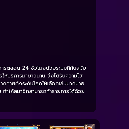
ารตลอด 24 ชั่วโมงด้วยระบบที่ทันสมัย
รให้บริการมายาวนาน จึงได้รับความไว้
ากค่ายดังระดับโลกให้เลือกเล่นมากมาย
ัย ทำให้สมาชิกสามารถทำรายการได้ด้วย