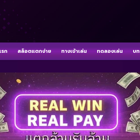
แรก
สล็อตแตกง่าย
ทางเข้าเล่น
ทดลองเล่น
บท