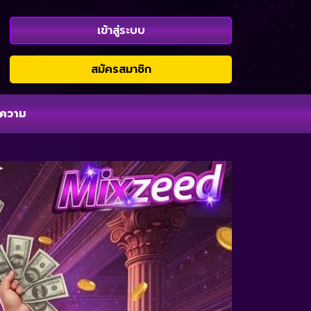
เข้าสู่ระบบ
สมัครสมาชิก
ความ