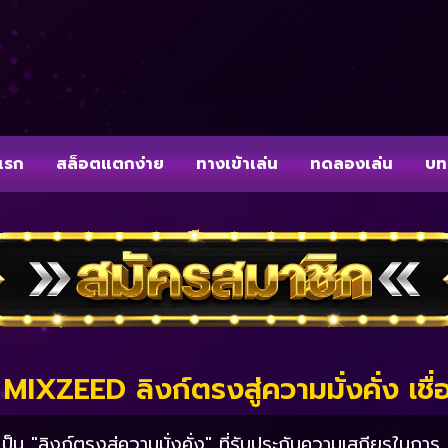
แรก
สล็อตแตกง่าย
ทางเข้าเล่น
ทดลองเล่น
บท
 MIXZEED ลิงก์ตรงสู่ความมั่งคั่ง เชื
็น "ลิงก์ตรงสู่ความมั่งคั่ง" ที่รับประกันความเสถียรในการ