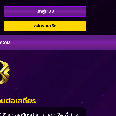
เข้าสู่ระบบ
สมัครสมาชิก
ความ
่อมต่อเสถียร
 "เชื่อมต่อเสถียรด่วน" ตลอด 24 ชั่วโมง