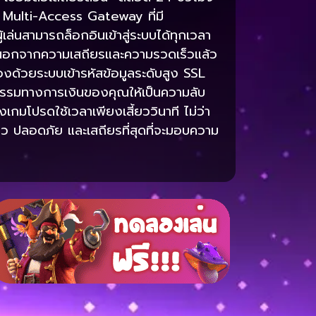
บ Multi-Access Gateway ที่มี
ล่นสามารถล็อกอินเข้าสู่ระบบได้ทุกเวลา
ไทม์ นอกจากความเสถียรและความรวดเร็วแล้ว
ด้วยระบบเข้ารหัสข้อมูลระดับสูง SSL
กรรมทางการเงินของคุณให้เป็นความลับ
กมโปรดใช้เวลาเพียงเสี้ยววินาที ไม่ว่า
ร็ว ปลอดภัย และเสถียรที่สุดที่จะมอบความ