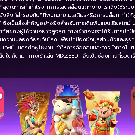
ัญที่สุดในการทำกำไรจากการเล่นสล็อตแตกง่าย เราจึงใช้ระบ
ิงก์สำรองทันทีที่พบความไม่เสถียรหรือการบล็อก ทำให้ผู้เ
ลุด" ซึ่งเป็นสิ่งสำคัญอย่างยิ่งสำหรับการเดิมพันแบบเรียล
ของผู้ใช้งานอย่างสูงสุด ทางเข้าของเราได้รับการปกป้อง
นความปลอดภัยระดับโลก เพื่อปกป้องข้อมูลส่วนตัวและธุร
ละเป็นมิตรต่อผู้ใช้งาน ทำให้การล็อกอินและการนำทางไปยังเ
น็ตใดก็ตาม "ทางเข้าเล่น MIXZEED" จึงเป็นช่องทางที่รวดเ